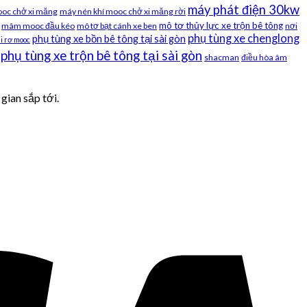
máy phát điện 30kw
ooc chở xi măng
máy nén khí mooc chở xi măng rời
mô tơ thủy lực xe trộn bê tông
mâm mooc đầu kéo
mô tơ bạt cánh xe ben
nơi
phụ tùng xe chenglong
phụ tùng xe bồn bê tông tại sài gòn
i rơ mooc
phụ tùng xe trộn bê tông tại sài gòn
shacman
điều hòa âm
gian sắp tới.