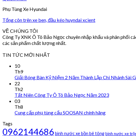
Phụ Tùng Xe Hyundai
Tổng côn trên xe ben, đầu kéo huyndai xcient
VỀ CHÚNG TÔI
Công Ty XNK Ô Tô Bảo Ngọc chuyên nhập khẩu và phân phối các s
các sản phẩm chất lượng nhất.
TIN TỨC MỚI NHẤT
10
Th9
Giải Bóng Bàn Kỷ Niệm 2 Năm Thành Lập Chi Nhánh Sài 
22
Th2
Tất Niên Công Ty Ô Tô Bảo Ngọc Năm 2023
03
Th8
Cung cấp phụ tùng cẩu SOOSAN chính hãng
Tags
0962144686
bình nước xe bồn bê tông
bình nước xe trộ