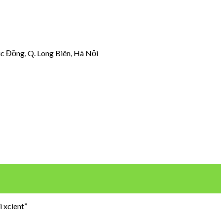
úc Đồng, Q. Long Biên, Hà Nội
 xcient”