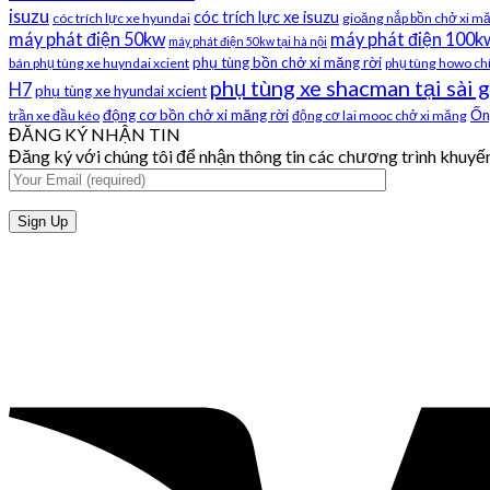
isuzu
cóc trích lực xe isuzu
cóc trích lực xe hyundai
gioăng nắp bồn chở xi mă
máy phát điện 50kw
máy phát điện 100k
máy phát điện 50kw tại hà nội
phụ tùng bồn chở xi măng rời
bán phụ tùng xe huyndai xcient
phụ tùng howo ch
phụ tùng xe shacman tại sài 
H7
phụ tùng xe hyundai xcient
động cơ bồn chở xi măng rời
Ốn
trần xe đầu kéo
động cơ lai mooc chở xi măng
ĐĂNG KÝ NHẬN TIN
Đăng ký với chúng tôi để nhận thông tin các chương trình khuyến