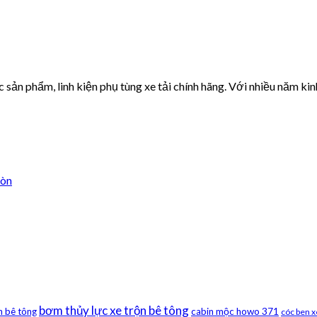
ản phẩm, linh kiện phụ tùng xe tải chính hãng. Với nhiều năm kin
Gòn
bơm thủy lực xe trộn bê tông
n bê tông
cabin mộc howo 371
cóc ben 