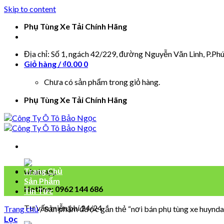
Skip to content
Phụ Tùng Xe Tải Chính Hãng
Địa chỉ: Số 1, ngách 42/229, đường Nguyễn Văn Linh, P.Ph
Giỏ hàng /
₫
0.00
0
Chưa có sản phẩm trong giỏ hàng.
Phụ Tùng Xe Tải Chính Hãng
Trang Chủ
Sản Phẩm
Hotline: 0962 144 686
Tin Tức
Tư vấn miễn phí 24/24
Trang chủ
/
Sản phẩm được gắn thẻ “nơi bán phụ tùng xe huyndai
Lọc