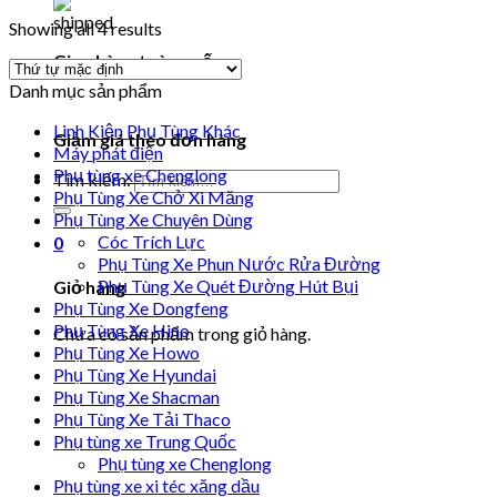
Showing all 4 results
Giao hàng toàn quốc
Danh mục sản phẩm
Linh Kiện Phụ Tùng Khác
Giảm giá theo đơn hàng
Máy phát điện
Phụ tùng xe Chenglong
Tìm kiếm:
Phụ Tùng Xe Chở Xi Măng
Phụ Tùng Xe Chuyên Dùng
Cóc Trích Lực
0
Phụ Tùng Xe Phun Nước Rửa Đường
Phụ Tùng Xe Quét Đường Hút Bụi
Giỏ hàng
Phụ Tùng Xe Dongfeng
Phụ Tùng Xe Hino
Chưa có sản phẩm trong giỏ hàng.
Phụ Tùng Xe Howo
Phụ Tùng Xe Hyundai
Phụ Tùng Xe Shacman
Phụ Tùng Xe Tải Thaco
Phụ tùng xe Trung Quốc
Phụ tùng xe Chenglong
Phụ tùng xe xi téc xăng dầu