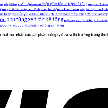
hộp giảm tốc xe trộn bê tông
ng rời
gương chiếu hậu howo A7
máy nén khí m
w
máy phát điện chạy cont lạnh
máy phát điện cont lanh isuzu
máy phát điện cont lạnh
phụ tùng hyundai xcient
ính hãng
phụ tùng mooc chở xi măng rời
Phụ tùng sơ m
phụ tùng xe trộn bê tông
gòn
phụ tùng xe trộn bê tông tại hà nội
g bơm xi mooc chở xi măng rời
ống bơm xi 7m
 mại mới nhất, các sản phẩm công ty đưa ra thị trường trong thời 