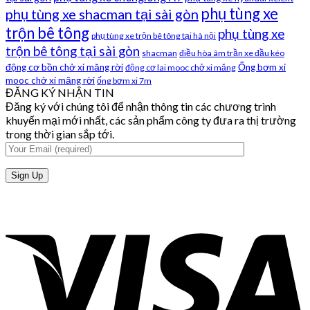
phụ tùng xe
phụ tùng xe shacman tại sài gòn
trộn bê tông
phụ tùng xe
phụ tùng xe trộn bê tông tại hà nội
trộn bê tông tại sài gòn
shacman
điều hòa âm trần xe đầu kéo
động cơ bồn chở xi măng rời
Ống bơm xi
động cơ lai mooc chở xi măng
mooc chở xi măng rời
ống bơm xi 7m
ĐĂNG KÝ NHẬN TIN
Đăng ký với chúng tôi để nhận thông tin các chương trình
khuyến mại mới nhất, các sản phẩm công ty đưa ra thị trường
trong thời gian sắp tới.