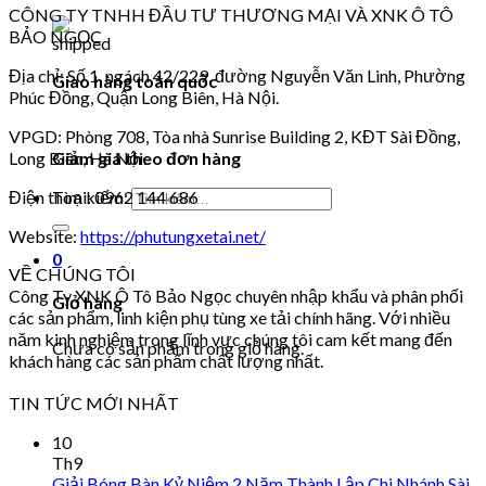
CÔNG TY TNHH ĐẦU TƯ THƯƠNG MẠI VÀ XNK Ô TÔ
BẢO NGỌC
Địa chỉ: Số 1, ngách 42/229, đường Nguyễn Văn Linh, Phường
Giao hàng toàn quốc
Phúc Đồng, Quận Long Biên, Hà Nội.
VPGD: Phòng 708, Tòa nhà Sunrise Building 2, KĐT Sài Đồng,
Giảm giá theo đơn hàng
Long Biên, Hà Nội.
Tìm kiếm:
Điện thoại: 0962 144 686
Website:
https://phutungxetai.net/
0
VỀ CHÚNG TÔI
Công Ty XNK Ô Tô Bảo Ngọc chuyên nhập khẩu và phân phối
Giỏ hàng
các sản phẩm, linh kiện phụ tùng xe tải chính hãng. Với nhiều
năm kinh nghiệm trong lĩnh vực chúng tôi cam kết mang đến
Chưa có sản phẩm trong giỏ hàng.
khách hàng các sản phẩm chất lượng nhất.
TIN TỨC MỚI NHẤT
10
Th9
Giải Bóng Bàn Kỷ Niệm 2 Năm Thành Lập Chi Nhánh Sài