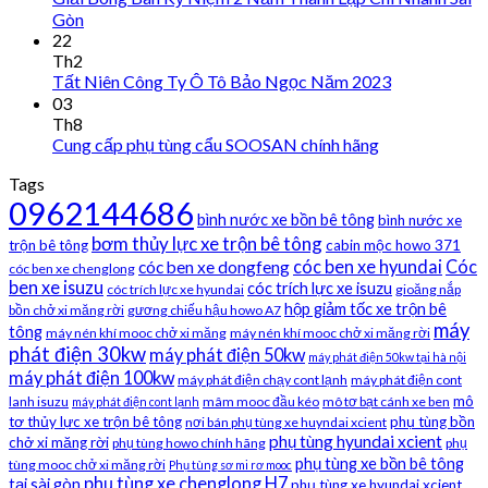
Gòn
22
Th2
Tất Niên Công Ty Ô Tô Bảo Ngọc Năm 2023
03
Th8
Cung cấp phụ tùng cẩu SOOSAN chính hãng
Tags
0962144686
bình nước xe bồn bê tông
bình nước xe
bơm thủy lực xe trộn bê tông
trộn bê tông
cabin mộc howo 371
cóc ben xe hyundai
Cóc
cóc ben xe dongfeng
cóc ben xe chenglong
ben xe isuzu
cóc trích lực xe isuzu
cóc trích lực xe hyundai
gioăng nắp
hộp giảm tốc xe trộn bê
bồn chở xi măng rời
gương chiếu hậu howo A7
máy
tông
máy nén khí mooc chở xi măng
máy nén khí mooc chở xi măng rời
phát điện 30kw
máy phát điện 50kw
máy phát điện 50kw tại hà nội
máy phát điện 100kw
máy phát điện chạy cont lạnh
máy phát điện cont
mô
lanh isuzu
mâm mooc đầu kéo
mô tơ bạt cánh xe ben
máy phát điện cont lạnh
tơ thủy lực xe trộn bê tông
phụ tùng bồn
nơi bán phụ tùng xe huyndai xcient
phụ tùng hyundai xcient
chở xi măng rời
phụ tùng howo chính hãng
phụ
phụ tùng xe bồn bê tông
tùng mooc chở xi măng rời
Phụ tùng sơ mi rơ mooc
phụ tùng xe chenglong H7
tại sài gòn
phụ tùng xe hyundai xcient