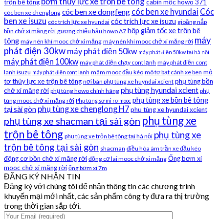
bơm thủy lực xe trộn bê tông
trộn bê tông
cabin mộc howo 371
cóc ben xe hyundai
Cóc
cóc ben xe dongfeng
cóc ben xe chenglong
ben xe isuzu
cóc trích lực xe isuzu
cóc trích lực xe hyundai
gioăng nắp
hộp giảm tốc xe trộn bê
bồn chở xi măng rời
gương chiếu hậu howo A7
máy
tông
máy nén khí mooc chở xi măng
máy nén khí mooc chở xi măng rời
phát điện 30kw
máy phát điện 50kw
máy phát điện 50kw tại hà nội
máy phát điện 100kw
máy phát điện chạy cont lạnh
máy phát điện cont
mô
lanh isuzu
mâm mooc đầu kéo
mô tơ bạt cánh xe ben
máy phát điện cont lạnh
tơ thủy lực xe trộn bê tông
phụ tùng bồn
nơi bán phụ tùng xe huyndai xcient
phụ tùng hyundai xcient
chở xi măng rời
phụ tùng howo chính hãng
phụ
phụ tùng xe bồn bê tông
tùng mooc chở xi măng rời
Phụ tùng sơ mi rơ mooc
phụ tùng xe chenglong H7
tại sài gòn
phụ tùng xe hyundai xcient
phụ tùng xe
phụ tùng xe shacman tại sài gòn
trộn bê tông
phụ tùng xe
phụ tùng xe trộn bê tông tại hà nội
trộn bê tông tại sài gòn
shacman
điều hòa âm trần xe đầu kéo
động cơ bồn chở xi măng rời
Ống bơm xi
động cơ lai mooc chở xi măng
mooc chở xi măng rời
ống bơm xi 7m
ĐĂNG KÝ NHẬN TIN
Đăng ký với chúng tôi để nhận thông tin các chương trình
khuyến mại mới nhất, các sản phẩm công ty đưa ra thị trường
trong thời gian sắp tới.