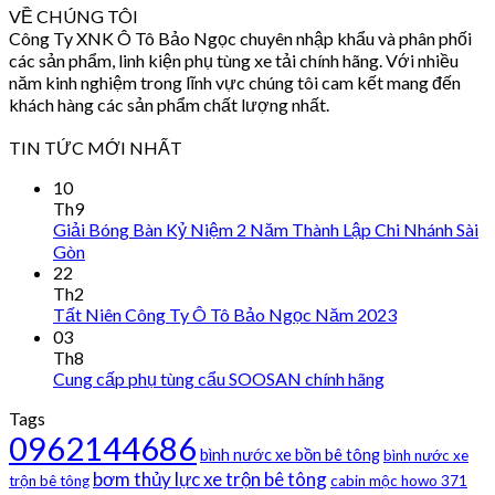
VỀ CHÚNG TÔI
Công Ty XNK Ô Tô Bảo Ngọc chuyên nhập khẩu và phân phối
các sản phẩm, linh kiện phụ tùng xe tải chính hãng. Với nhiều
năm kinh nghiệm trong lĩnh vực chúng tôi cam kết mang đến
khách hàng các sản phẩm chất lượng nhất.
TIN TỨC MỚI NHẤT
10
Th9
Giải Bóng Bàn Kỷ Niệm 2 Năm Thành Lập Chi Nhánh Sài
Gòn
22
Th2
Tất Niên Công Ty Ô Tô Bảo Ngọc Năm 2023
03
Th8
Cung cấp phụ tùng cẩu SOOSAN chính hãng
Tags
0962144686
bình nước xe bồn bê tông
bình nước xe
bơm thủy lực xe trộn bê tông
trộn bê tông
cabin mộc howo 371