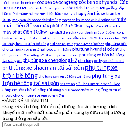
cóc ben xe hyundai
Cóc
cóc ben xe dongfeng
cóc ben xe chenglong
ben xe isuzu
cóc trích lực xe isuzu
cóc trích lực xe hyundai
gioăng nắp
hộp giảm tốc xe trộn bê
bồn chở xi măng rời
gương chiếu hậu howo A7
máy
tông
máy nén khí mooc chở xi măng
máy nén khí mooc chở xi măng rời
phát điện 30kw
máy phát điện 50kw
máy phát điện 50kw tại hà nội
máy phát điện 100kw
máy phát điện chạy cont lạnh
máy phát điện cont
mô
lanh isuzu
mâm mooc đầu kéo
mô tơ bạt cánh xe ben
máy phát điện cont lạnh
tơ thủy lực xe trộn bê tông
phụ tùng bồn
nơi bán phụ tùng xe huyndai xcient
phụ tùng hyundai xcient
chở xi măng rời
phụ tùng howo chính hãng
phụ
phụ tùng xe bồn bê tông
tùng mooc chở xi măng rời
Phụ tùng sơ mi rơ mooc
phụ tùng xe chenglong H7
tại sài gòn
phụ tùng xe hyundai xcient
phụ tùng xe
phụ tùng xe shacman tại sài gòn
trộn bê tông
phụ tùng xe
phụ tùng xe trộn bê tông tại hà nội
trộn bê tông tại sài gòn
shacman
điều hòa âm trần xe đầu kéo
động cơ bồn chở xi măng rời
Ống bơm xi
động cơ lai mooc chở xi măng
mooc chở xi măng rời
ống bơm xi 7m
ĐĂNG KÝ NHẬN TIN
Đăng ký với chúng tôi để nhận thông tin các chương trình
khuyến mại mới nhất, các sản phẩm công ty đưa ra thị trường
trong thời gian sắp tới.